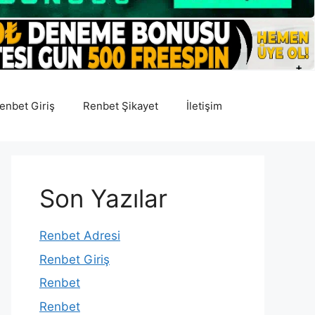
enbet Giriş
Renbet Şikayet
İletişim
Son Yazılar
Renbet Adresi
Renbet Giriş
Renbet
Renbet