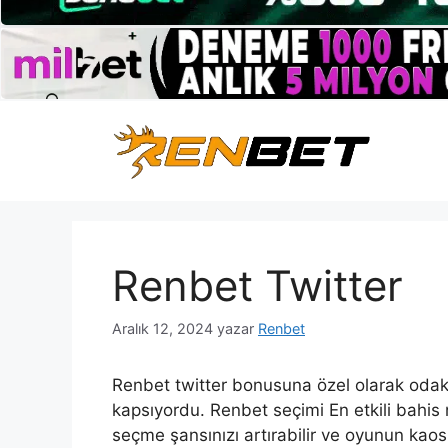
İçeriğe
atla
Renbet Twitter
Aralık 12, 2024
yazar
Renbet
Renbet twitter bonusuna özel olarak oda
kapsıyordu. Renbet seçimi En etkili bahis 
seçme şansınızı artırabilir ve oyunun kao