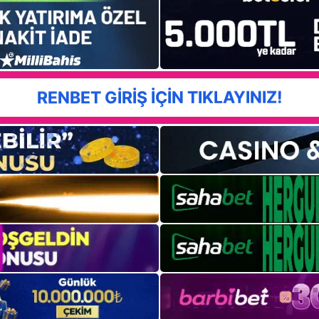
RENBET GİRİŞ İÇİN TIKLAYINIZ!