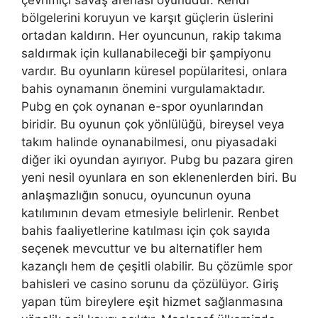
çevrimiçi savaş arenası oyunudur. Kendi
bölgelerini koruyun ve karşıt güçlerin üslerini
ortadan kaldırın. Her oyuncunun, rakip takıma
saldırmak için kullanabileceği bir şampiyonu
vardır. Bu oyunların küresel popülaritesi, onlara
bahis oynamanın önemini vurgulamaktadır.
Pubg en çok oynanan e-spor oyunlarından
biridir. Bu oyunun çok yönlülüğü, bireysel veya
takım halinde oynanabilmesi, onu piyasadaki
diğer iki oyundan ayırıyor. Pubg bu pazara giren
yeni nesil oyunlara en son eklenenlerden biri. Bu
anlaşmazlığın sonucu, oyuncunun oyuna
katılımının devam etmesiyle belirlenir. Renbet
bahis faaliyetlerine katılması için çok sayıda
seçenek mevcuttur ve bu alternatifler hem
kazançlı hem de çeşitli olabilir. Bu çözümle spor
bahisleri ve casino sorunu da çözülüyor. Giriş
yapan tüm bireylere eşit hizmet sağlanmasına