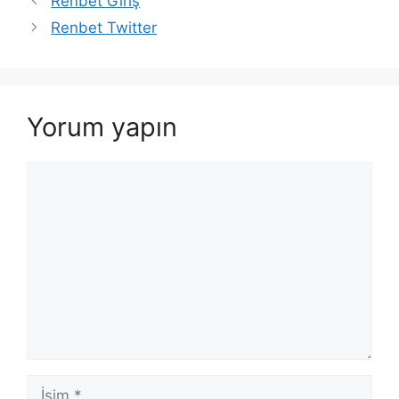
Renbet Giriş
Renbet Twitter
Yorum yapın
Yorum
İsim