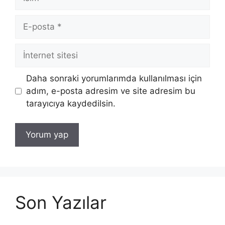
E-
posta
İnternet
sitesi
Daha sonraki yorumlarımda kullanılması için
adım, e-posta adresim ve site adresim bu
tarayıcıya kaydedilsin.
Son Yazılar