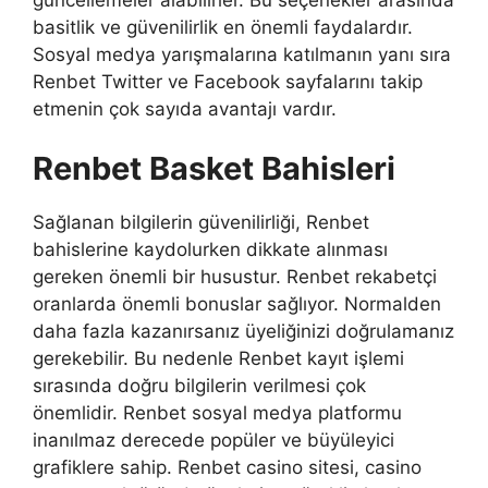
basitlik ve güvenilirlik en önemli faydalardır.
Sosyal medya yarışmalarına katılmanın yanı sıra
Renbet Twitter ve Facebook sayfalarını takip
etmenin çok sayıda avantajı vardır.
Renbet Basket Bahisleri
Sağlanan bilgilerin güvenilirliği, Renbet
bahislerine kaydolurken dikkate alınması
gereken önemli bir husustur. Renbet rekabetçi
oranlarda önemli bonuslar sağlıyor. Normalden
daha fazla kazanırsanız üyeliğinizi doğrulamanız
gerekebilir. Bu nedenle Renbet kayıt işlemi
sırasında doğru bilgilerin verilmesi çok
önemlidir. Renbet sosyal medya platformu
inanılmaz derecede popüler ve büyüleyici
grafiklere sahip. Renbet casino sitesi, casino