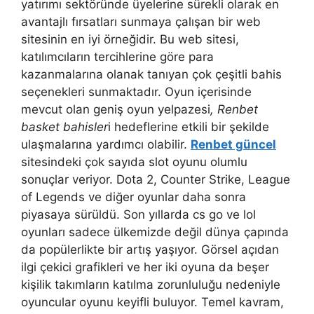
yatırımı sektöründe üyelerine sürekli olarak en
avantajlı fırsatları sunmaya çalışan bir web
sitesinin en iyi örneğidir. Bu web sitesi,
katılımcıların tercihlerine göre para
kazanmalarına olanak tanıyan çok çeşitli bahis
seçenekleri sunmaktadır. Oyun içerisinde
mevcut olan geniş oyun yelpazesi
, Renbet
basket bahisler
i hedeflerine etkili bir şekilde
ulaşmalarına yardımcı olabilir.
Renbet güncel
sitesindeki çok sayıda slot oyunu olumlu
sonuçlar veriyor. Dota 2, Counter Strike, League
of Legends ve diğer oyunlar daha sonra
piyasaya sürüldü. Son yıllarda cs go ve lol
oyunları sadece ülkemizde değil dünya çapında
da popülerlikte bir artış yaşıyor. Görsel açıdan
ilgi çekici grafikleri ve her iki oyuna da beşer
kişilik takımların katılma zorunluluğu nedeniyle
oyuncular oyunu keyifli buluyor. Temel kavram,