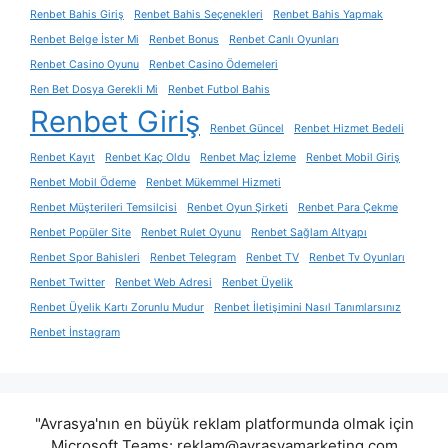
Renbet Bahis Giriş
Renbet Bahis Seçenekleri
Renbet Bahis Yapmak
Renbet Belge İster Mi
Renbet Bonus
Renbet Canlı Oyunları
Renbet Casino Oyunu
Renbet Casino Ödemeleri
Ren Bet Dosya Gerekli Mi
Renbet Futbol Bahis
Renbet Giriş
Renbet Güncel
Renbet Hizmet Bedeli
Renbet Kayıt
Renbet Kaç Oldu
Renbet Maç İzleme
Renbet Mobil Giriş
Renbet Mobil Ödeme
Renbet Mükemmel Hizmeti
Renbet Müşterileri Temsilcisi
Renbet Oyun Şirketi
Renbet Para Çekme
Renbet Popüler Site
Renbet Rulet Oyunu
Renbet Sağlam Altyapı
Renbet Spor Bahisleri
Renbet Telegram
Renbet TV
Renbet Tv Oyunları
Renbet Twitter
Renbet Web Adresi
Renbet Üyelik
Renbet Üyelik Kartı Zorunlu Mudur
Renbet İletişimini Nasıl Tanımlarsınız
Renbet İnstagram
"Avrasya'nın en büyük reklam platformunda olmak için
Microsoft Teams:
reklam@avrasyamarketing.com