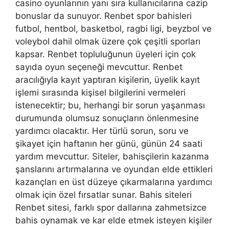
casino oyunlarının yanı sıra kullanıcılarına cazip
bonuslar da sunuyor. Renbet spor bahisleri
futbol, ​​hentbol, ​​basketbol, ​​ragbi ligi, beyzbol ve
voleybol dahil olmak üzere çok çeşitli sporları
kapsar. Renbet topluluğunun üyeleri için çok
sayıda oyun seçeneği mevcuttur. Renbet
aracılığıyla kayıt yaptıran kişilerin, üyelik kayıt
işlemi sırasında kişisel bilgilerini vermeleri
istenecektir; bu, herhangi bir sorun yaşanması
durumunda olumsuz sonuçların önlenmesine
yardımcı olacaktır. Her türlü sorun, soru ve
şikayet için haftanın her günü, günün 24 saati
yardım mevcuttur. Siteler, bahisçilerin kazanma
şanslarını artırmalarına ve oyundan elde ettikleri
kazançları en üst düzeye çıkarmalarına yardımcı
olmak için özel fırsatlar sunar. Bahis siteleri
Renbet sitesi, farklı spor dallarına zahmetsizce
bahis oynamak ve kar elde etmek isteyen kişiler