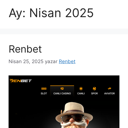
Ay:
Nisan 2025
Renbet
Nisan 25, 2025
yazar
Renbet