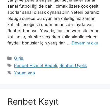
sanal futbol ligi de dahil olmak üzere çok çeşitli
sporlar sanal olarak oynanabilir. Yeterli paranız
olduğu sürece bu oyunlara dilediğiniz zaman
katılabileceğinizi unutmamanızda fayda var.
Renbet bonusu. Yasadışı casino web sitelerine
katılanlar, bir site seçerken kullanılabilecek en
faydalı bonuslar için yarışırlar. …
Devamını oku
Kategoriler
Giriş
Etiketler
Renbet Hizmet Bedeli
,
Renbet Üyelik
Yorum yap
Renbet Kayıt