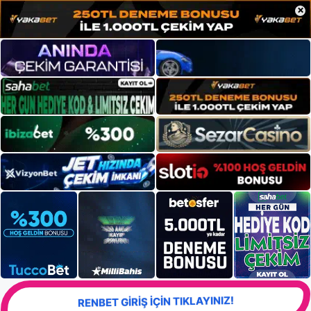
×
RENBET GİRİŞ İÇİN TIKLAYINIZ!