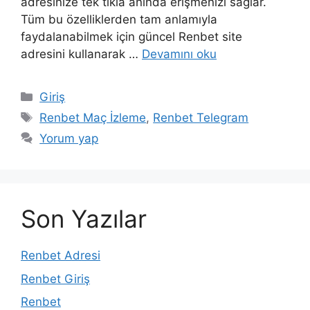
adresinize tek tıkla anında erişmenizi sağlar.
Tüm bu özelliklerden tam anlamıyla
faydalanabilmek için güncel Renbet site
adresini kullanarak …
Devamını oku
Kategoriler
Giriş
Etiketler
Renbet Maç İzleme
,
Renbet Telegram
Yorum yap
Son Yazılar
Renbet Adresi
Renbet Giriş
Renbet