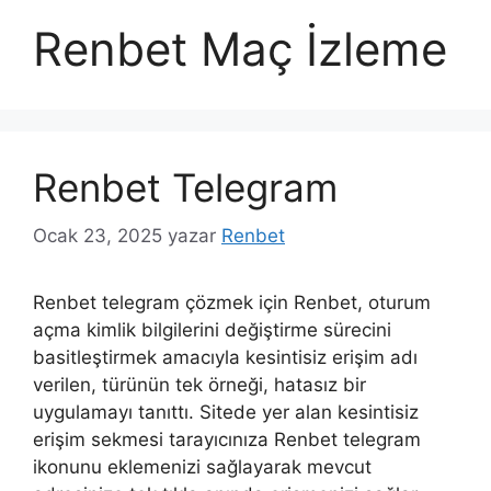
Renbet Maç İzleme
Renbet Telegram
Ocak 23, 2025
yazar
Renbet
Renbet telegram çözmek için Renbet, oturum
açma kimlik bilgilerini değiştirme sürecini
basitleştirmek amacıyla kesintisiz erişim adı
verilen, türünün tek örneği, hatasız bir
uygulamayı tanıttı. Sitede yer alan kesintisiz
erişim sekmesi tarayıcınıza Renbet telegram
ikonunu eklemenizi sağlayarak mevcut