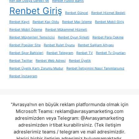
Ren Bet Dosya Gerekli Mi
Renbet Futbol Bahis
Renbet Giriş
Renbet Güncel
Renbet Hizmet Bedeli
Renbet Kayıt
Renbet Kaç Oldu
Renbet Maç İzleme
Renbet Mobil Giriş
Renbet Mobil Ödeme
Renbet Mükemmel Hizmeti
Renbet Müşterileri Temsilcisi
Renbet Oyun Şirketi
Renbet Para Çekme
Renbet Popüler Site
Renbet Rulet Oyunu
Renbet Sağlam Altyapı
Renbet Spor Bahisleri
Renbet Telegram
Renbet TV
Renbet Tv Oyunları
Renbet Twitter
Renbet Web Adresi
Renbet Üyelik
Renbet Üyelik Kartı Zorunlu Mudur
Renbet İletişimini Nasıl Tanımlarsınız
Renbet İnstagram
"Avrasya'nın en büyük reklam platformunda olmak için
Microsoft Teams:
reklam@avrasyamarketing.com
adresimizden veya Telegram: @Avrasyamarketing
adresimizden irtibat kurabilirsiniz. (Tek iletişim
adreslerimiz teams / telegram ve mail adresimizdir.
Harici hiçbir iletişim adresimiz bulunmamaktadır.