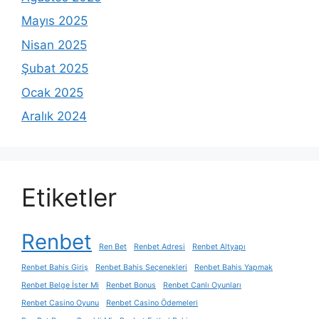
Mayıs 2025
Nisan 2025
Şubat 2025
Ocak 2025
Aralık 2024
Etiketler
Renbet
Ren Bet
Renbet Adresi
Renbet Altyapı
Renbet Bahis Giriş
Renbet Bahis Seçenekleri
Renbet Bahis Yapmak
Renbet Belge İster Mi
Renbet Bonus
Renbet Canlı Oyunları
Renbet Casino Oyunu
Renbet Casino Ödemeleri