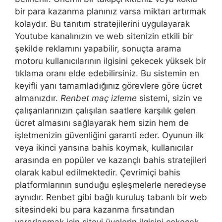
bir para kazanma planınız varsa miktarı artırmak
kolaydır. Bu tanıtım stratejilerini uygulayarak
Youtube kanalınızın ve web sitenizin etkili bir
şekilde reklamını yapabilir, sonuçta arama
motoru kullanıcılarının ilgisini çekecek yüksek bir
tıklama oranı elde edebilirsiniz. Bu sistemin en
keyifli yanı tamamladığınız görevlere göre ücret
almanızdır.
Renbet maç izleme
sistemi, sizin ve
çalışanlarınızın çalışılan saatlere karşılık gelen
ücret almasını sağlayarak hem sizin hem de
işletmenizin güvenliğini garanti eder. Oyunun ilk
veya ikinci yarısına bahis koymak, kullanıcılar
arasında en popüler ve kazançlı bahis stratejileri
olarak kabul edilmektedir. Çevrimiçi bahis
platformlarının sunduğu eşleşmelerle neredeyse
aynıdır. Renbet gibi bağlı kuruluş tabanlı bir web
sitesindeki bu para kazanma fırsatından
yararlanmak için siteyi üyelerin ilgisini çekecek