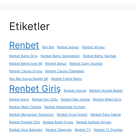
Etiketler
Renbet
Ren Bet
Renbet Adresi
Renbet Altyapı
Renbet Bahis Giriş
Renbet Bahis Seçenekleri
Renbet Bahis Yapmak
Renbet Belge İster Mi
Renbet Bonus
Renbet Canlı Oyunları
Renbet Casino Oyunu
Renbet Casino Ödemeleri
Ren Bet Dosya Gerekli Mi
Renbet Futbol Bahis
Renbet Giriş
Renbet Güncel
Renbet Hizmet Bedeli
Renbet Kayıt
Renbet Kaç Oldu
Renbet Maç İzleme
Renbet Mobil Giriş
Renbet Mobil Ödeme
Renbet Mükemmel Hizmeti
Renbet Müşterileri Temsilcisi
Renbet Oyun Şirketi
Renbet Para Çekme
Renbet Popüler Site
Renbet Rulet Oyunu
Renbet Sağlam Altyapı
Renbet Spor Bahisleri
Renbet Telegram
Renbet TV
Renbet Tv Oyunları