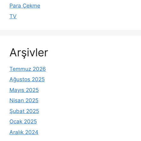
Para Çekme
TV
Arşivler
Temmuz 2026
Ağustos 2025
Mayıs 2025
Nisan 2025
Şubat 2025
Ocak 2025
Aralık 2024