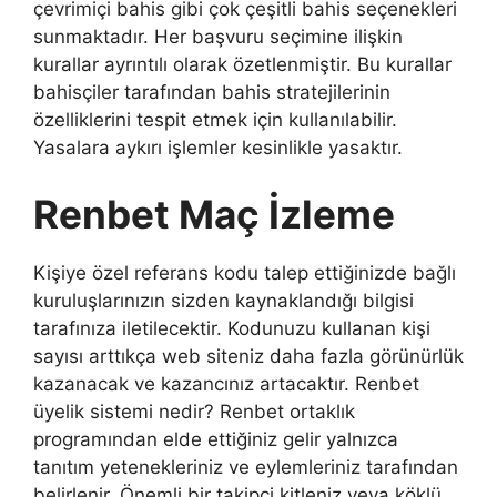
çevrimiçi bahis gibi çok çeşitli bahis seçenekleri
sunmaktadır. Her başvuru seçimine ilişkin
kurallar ayrıntılı olarak özetlenmiştir. Bu kurallar
bahisçiler tarafından bahis stratejilerinin
özelliklerini tespit etmek için kullanılabilir.
Yasalara aykırı işlemler kesinlikle yasaktır.
Renbet Maç İzleme
Kişiye özel referans kodu talep ettiğinizde bağlı
kuruluşlarınızın sizden kaynaklandığı bilgisi
tarafınıza iletilecektir. Kodunuzu kullanan kişi
sayısı arttıkça web siteniz daha fazla görünürlük
kazanacak ve kazancınız artacaktır. Renbet
üyelik sistemi nedir? Renbet ortaklık
programından elde ettiğiniz gelir yalnızca
tanıtım yetenekleriniz ve eylemleriniz tarafından
belirlenir. Önemli bir takipçi kitleniz veya köklü